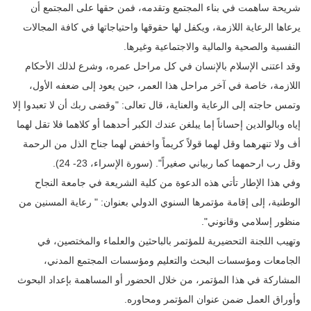
شريحة ساهمت في بناء ‏المجتمع وتقدمه، فمن حقها على المجتمع أن
يرعاها الرعاية اللازمة، ويكفل لها حقوقها واحتياجاتها في ‏كافة المجالات
النفسية والصحية والمالية والاجتماعية وغيرها. ‏
وقد اعتنى الإسلام بالإنسان في كل مراحل عمره، وشرع لذلك الأحكام
اللازمة، خاصة في آخر مراحل ‏هذا العمر، حين يعود إلى ضعفه الأول،
وتمس حاجته إلى الرعاية والعناية، قال تعالى: "وقضى ربك أن ‏لا تعبدوا إلا
إياه وبالوالدين إحساناً إما يبلغن عندك الكبر أحدهما أو كلاهما فلا تقل لهما
أف ولا تنهرهما ‏وقل لهما قولاً كريماً واخفض لهما جناح الذل من الرحمة
وقل رب ارحمهما كما ربياني صغيراً". (سورة ‏الإسراء، 23- 24).‏
وفي هذا الإطار تأتي هذه الدعوة من كلية الشريعة في جامعة النجاح
الوطنية، إلى إقامة مؤتمرها ‏السنوي الدولي بعنوان: " رعاية المسنين من
منظور إسلامي وقانوني".
وتهيب اللجنة التحضيرية للمؤتمر بالباحثين والعلماء والمختصين، في
الجامعات ومؤسسات البحث ‏والتعليم ومؤسسات المجتمع المدني،
المشاركة في هذا المؤتمر، من خلال الحضور أو المساهمة بإعداد ‏البحوث
وأوراق العمل ضمن عنوان المؤتمر ومحاوره. ‏